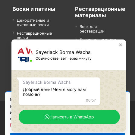
Воски и патины
Реставрационные
материалы
Декоративные и
пчелиные воски
Воск для
реставрации
Реставрационные
воски
Безореольные лак-
спреи
Воски для саун
Sayerlack Borma Wachs
Шпаклевка для
Концентрированная
реставрации
Обычно отвечает через минуту
патина
Масла, шеллак и
ретуши для
Финишные лаки
реставрации
Растворители для
Sayerlack Borma Wachs
Карандаши и
масла
маркеры
Добрый день! Чем я могу вам
помочь?
Мы используем файлы cookie. Продолжив
00:57
использование сайта, Вы соглашаетесь с политикой
использования файлов cookie, обработки
Написать в WhatsApp
персональных данных и конфиденциальности.
Подробнее
2026 © Все права защищены. Разработка сайта
SeoZhdanov