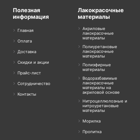
Полезная
Лакокрасочные
информация
материалы
Акриловые
Главная
лакокрасочные
материалы
Оплата
Полиуретановые
лакокрасочные
Доставка
материалы
Скидки и акции
Полиэфирные
материалы
Прайс-лист
Водоразбавимые
лакокрасочные
Сотрудничество
материалы на
акриловой основе
Контакты
Нитроцеллюлозные и
нитроуретановые
материалы
Морилка
Пропитка