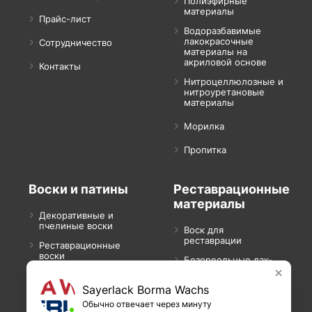
Полиэфирные
материалы
Прайс-лист
Водоразбавимые
лакокрасочные
Сотрудничество
материалы на
акриловой основе
Контакты
Нитроцеллюлозные и
нитроуретановые
материалы
Морилка
Пропитка
Воски и патины
Реставрационные
материалы
Декоративные и
пчелиные воски
Воск для
реставрации
Реставрационные
воски
Безореольные лак-
спреи
Воски для саун
Sayerlack Borma Wachs
Шпаклевка для
Концентрированная
реставрации
Обычно отвечает через минуту
патина